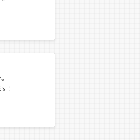
い。
ます！