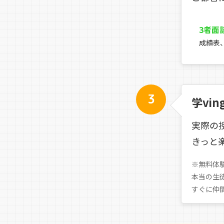
3者面
成績表
3
学vi
実際の
きっと
※無料体
本当の生
すぐに仲